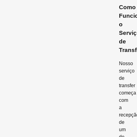
Como
Funci
o
Servi
de
Transf
Nosso
serviço
de
transfer
começa
com
a
recepçã
de
um
de