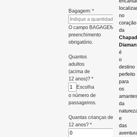
encanta
localiza
Bagagem:
*
no
coração
O campo BAGAGEM é de
da
preenchimento
Chapad
obrigatório.
Diaman
é
Quantos
o
adultos
destino
(acima de
perfeito
12 anos)?
*
para
Escolha
os
o número de
amante
passageiros.
da
naturez
Quantas crianças de 6 a
e
12 anos?
*
das
aventur