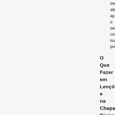
me
at
aj
o
se
co
su
pr
O
Que
Fazer
em
Lençó
e
na
Chap