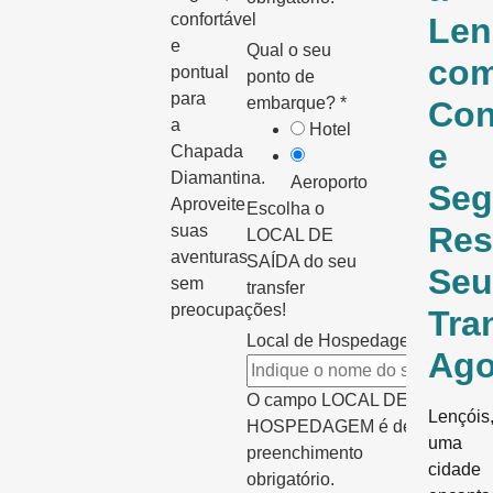
confortável
Len
e
Qual o seu
co
pontual
ponto de
para
embarque?
*
Con
a
Hotel
e
Chapada
Diamantina.
Aeroporto
Seg
Aproveite
Escolha o
Res
suas
LOCAL DE
aventuras
SAÍDA do seu
Seu
sem
transfer
preocupações!
Tra
Local de Hospedagem:
*
Ago
O campo LOCAL DE
Lençóis
HOSPEDAGEM é de
uma
preenchimento
cidade
obrigatório.