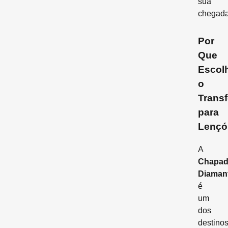
sua
chegada
Por
Que
Escol
o
Transf
para
Lençó
A
Chapad
Diaman
é
um
dos
destino