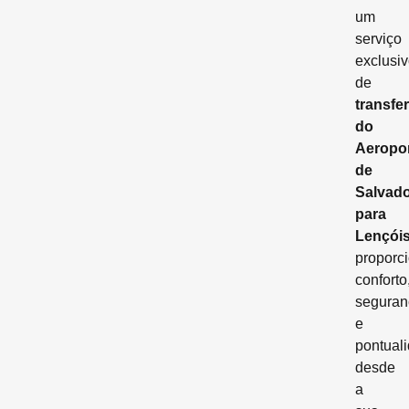
um
serviço
exclusi
de
transfer
do
Aeropo
de
Salvad
para
Lençói
proporc
conforto
seguran
e
pontual
desde
a