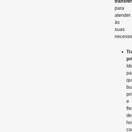
transfer
para
atender
às
suas
necessi
Tr
pr
Id
pa
q
bu
pr
e
fl
de
ho
c