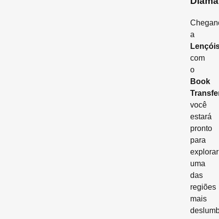
Diama
Chegan
a
Lençói
com
o
Book
Transfe
você
estará
pronto
para
explorar
uma
das
regiões
mais
deslumb