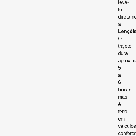
levá-
lo
diretam
a
Lençói
O
trajeto
dura
aproxi
5
a
6
horas
,
mas
é
feito
em
veículos
confortá