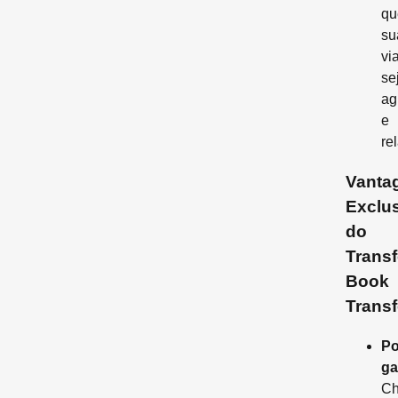
qu
su
vi
se
ag
e
re
Vanta
Exclu
do
Transf
Book
Transf
Po
ga
C