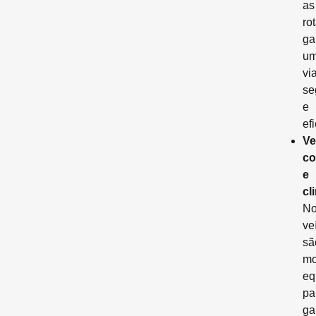
as
ro
ga
u
vi
se
e
efi
Ve
co
e
cl
No
ve
sã
mo
eq
pa
ga