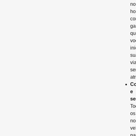
no
ho
co
ga
qu
vo
ini
su
vi
s
at
Co
e
se
To
os
no
ve
pa