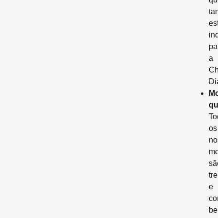
ta
es
in
pa
a
Ch
Di
Mo
qu
To
os
no
mo
sã
tr
e
co
b