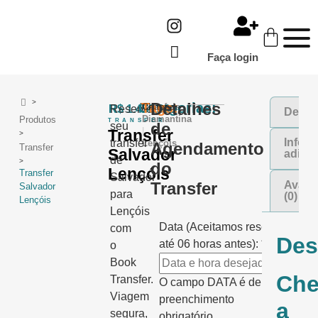
Faça login
>
Detalhes
Categorias:
Tags:
Transfer
Chapada
R$
Reserve
1.450,00
Descr
Diamantina
Produtos
TRANSFER
de
seu
|
Transfer
>
Infor
transfer
Lençóis
Agendamento
Transfer
Salvador
adicio
de
>
do
Lençóis
Transfer
Salvador
Transfer
Avali
Salvador
para
(0)
Lençóis
Lençóis
Data (Aceitamos reservas
com
Des
até 06 horas antes):
*
o
Book
Ch
Transfer.
O campo DATA é de
Viagem
preenchimento
a
segura,
obrigatório.