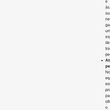
e
às
su
ne
ga
u
ex
de
tr
pe
At
pe
No
eq
es
pr
pa
of
o