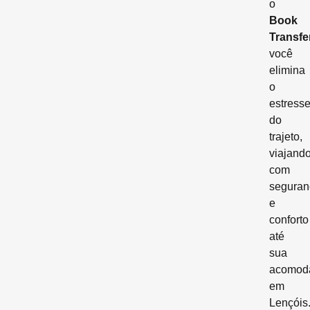
o
Book
Transfe
você
elimina
o
estress
do
trajeto,
viajand
com
seguran
e
conforto
até
sua
acomod
em
Lençóis