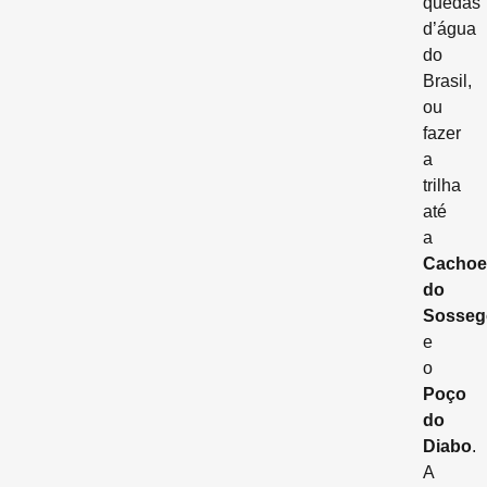
quedas
d’água
do
Brasil,
ou
fazer
a
trilha
até
a
Cachoe
do
Sosseg
e
o
Poço
do
Diabo
.
A