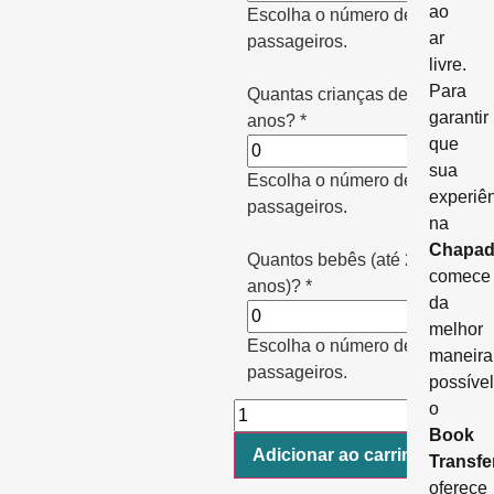
ao
Escolha o número de
ar
passageiros.
livre.
Para
Quantas crianças de 2 a 5
garantir
anos?
*
que
sua
Escolha o número de
experiê
passageiros.
na
Chapad
Quantos bebês (até 2
comece
anos)?
*
da
melhor
Escolha o número de
maneira
passageiros.
possível
o
Book
Adicionar ao carrinho
Transfe
oferece