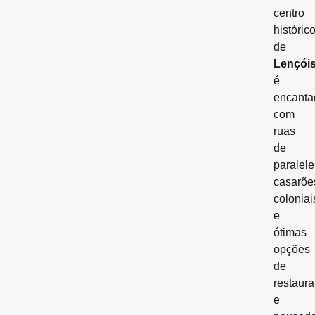
centro
históric
de
Lençói
é
encanta
com
ruas
de
paralel
casarõe
coloniai
e
ótimas
opções
de
restaura
e