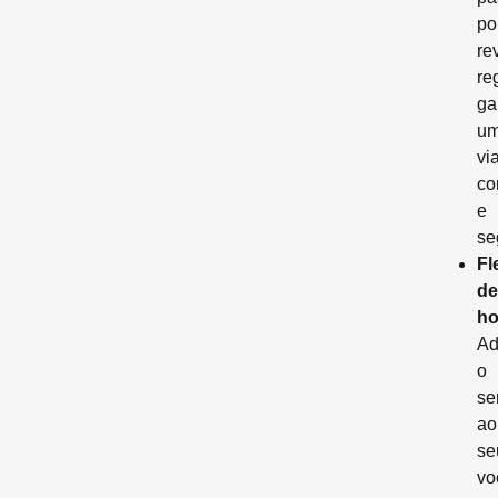
po
re
re
ga
u
vi
co
e
se
Fl
de
ho
Ad
o
se
ao
se
vo