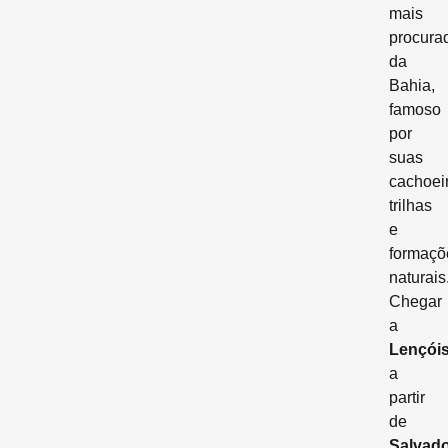
mais
procura
da
Bahia,
famoso
por
suas
cachoei
trilhas
e
formaçõ
naturais
Chegar
a
Lençói
a
partir
de
Salvad